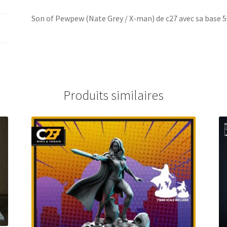
sa
Son of Pewpew (Nate Grey / X-man) de c27 avec sa base
base
50
mm
Produits similaires