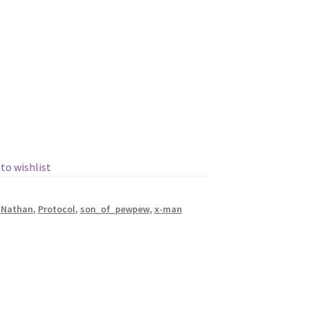
 to wishlist
,
Nathan
,
Protocol
,
son_of_pewpew
,
x-man