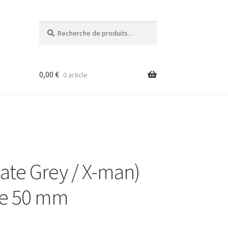
Recherche
Recherche
pour :
0,00
€
0 article
te Grey / X-man)
se 50 mm