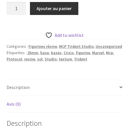
quantité
Ajouter au panier
de
9
bases
35mm
Add to wishlist
sol
Catégories :
Figurines résine
,
MCP Trident Studio
,
Uncategorized
texturé
Étiquettes :
35mm
,
base
,
bases
,
Crisis
,
figurine
,
Marvel
,
Mcp
,
de
Protocol
,
resine
,
sol
,
Studio
,
texture
,
Trident
Trident
Studios
pour
figurine
Description
Avis (0)
Description