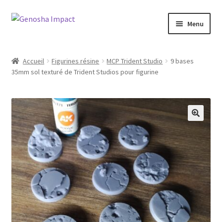
Aller
Aller
Menu
à
au
la
contenu
Accueil
navigation
Accueil
Figurines résine
MCP Trident Studio
9 bases
35mm sol texturé de Trident Studios pour figurine
Cart
Checkout
My account
Shop
Wishlist