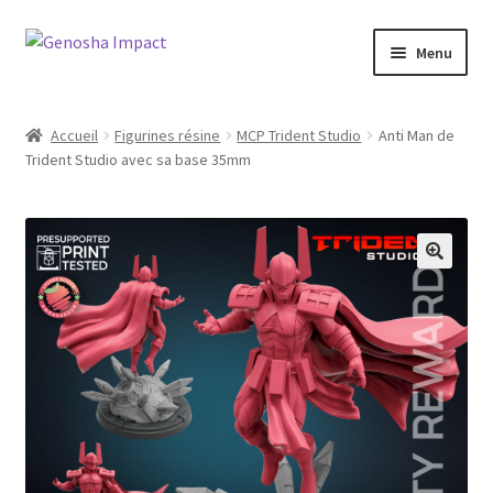
Aller
Aller
Menu
à
au
la
contenu
Accueil
navigation
Accueil
Figurines résine
MCP Trident Studio
Anti Man de
Trident Studio avec sa base 35mm
Cart
Checkout
My account
Shop
Wishlist