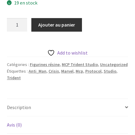
19 en stock
quantité
Ajouter au panier
de
Anti
Man
de
Add to wishlist
Trident
Catégories :
Figurines résine
,
MCP Trident Studio
,
Uncategorized
Studio
Étiquettes :
Anti_Man
,
Crisis
,
Marvel
,
Mcp
,
Protocol
,
Studio
,
avec
Trident
sa
base
35mm
Description
Avis (0)