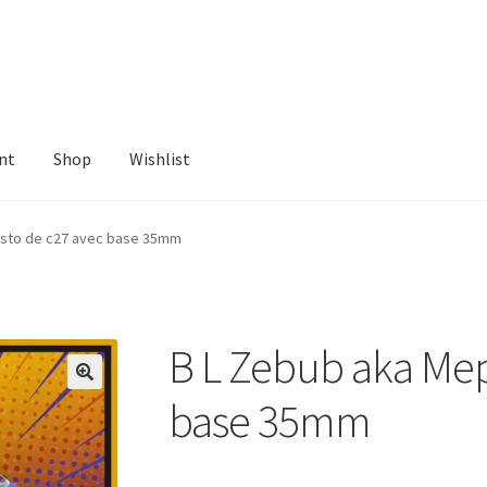
nt
Shop
Wishlist
ist
isto de c27 avec base 35mm
B L Zebub aka Mep
base 35mm