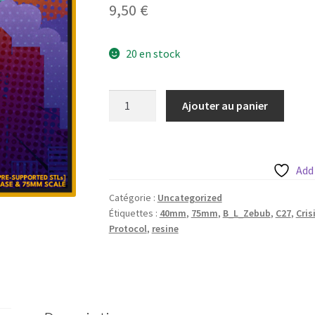
9,50
€
20 en stock
quantité
Ajouter au panier
de
B
L
Zebub
Add
aka
Catégorie :
Uncategorized
Mephisto
Étiquettes :
40mm
,
75mm
,
B_L_Zebub
,
C27
,
Cris
de
Protocol
,
resine
c27
avec
base
35mm