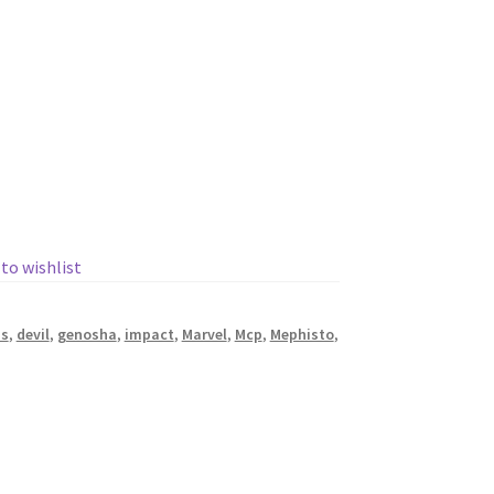
 to wishlist
is
,
devil
,
genosha
,
impact
,
Marvel
,
Mcp
,
Mephisto
,