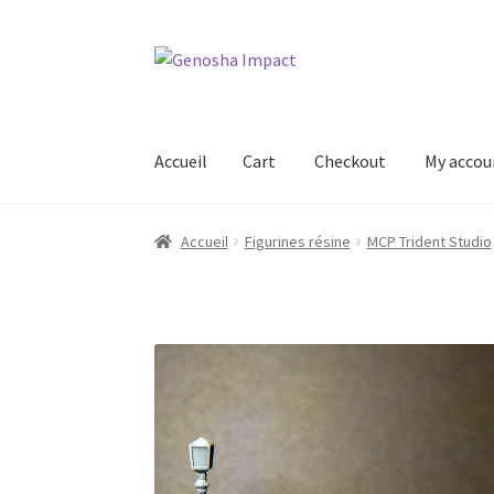
Aller
Aller
à
au
la
contenu
navigation
Accueil
Cart
Checkout
My accou
Accueil
Cart
Checkout
My account
Shop
Wishl
Accueil
Figurines résine
MCP Trident Studio