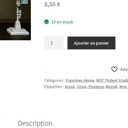
8,50
€
10 en stock
quantité
Ajouter au panier
de
Black
Florence
de
Add
Trident
Catégories :
Figurines résine
,
MCP Trident Stud
Studio
Étiquettes :
black
,
Crisis
,
Florence
,
Marvel
,
Mcp
avec
sa
base
35mm
(3
Description
variantes)