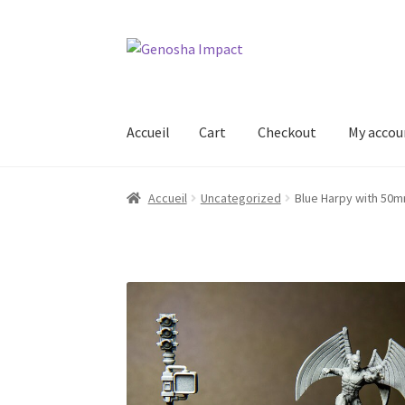
Aller
Aller
à
au
la
contenu
navigation
Accueil
Cart
Checkout
My accou
Accueil
Cart
Checkout
My account
Shop
Wishl
Accueil
Uncategorized
Blue Harpy with 50