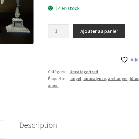
14 en stock
quantité
Ajouter au panier
de
Blue
Harpy
with
Add
50mm
Catégorie :
Uncategorized
base
Étiquettes :
angel
,
apocalypse
,
archangel
,
blue
xmen
Description