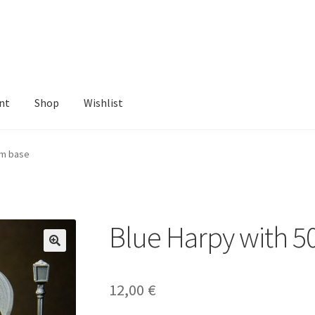
nt
Shop
Wishlist
ist
mm base
Blue Harpy with 
12,00
€