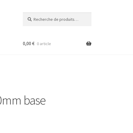
Recherche
Recherche
pour :
0,00
€
0 article
50mm base