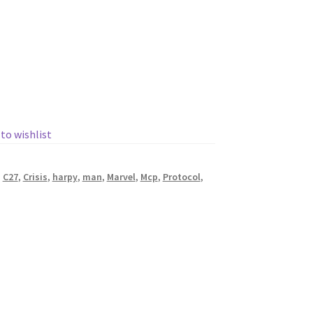
 to wishlist
,
C27
,
Crisis
,
harpy
,
man
,
Marvel
,
Mcp
,
Protocol
,