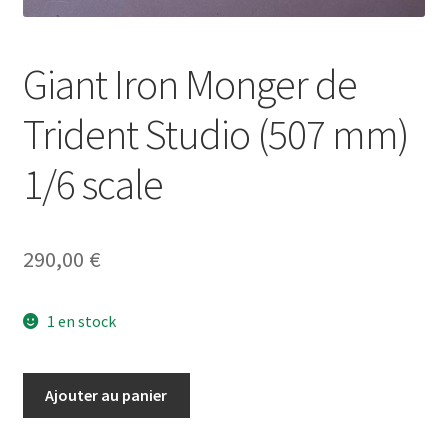
Giant Iron Monger de
Trident Studio (507 mm)
1/6 scale
290,00
€
1 en stock
quantité
Ajouter au panier
de
Giant