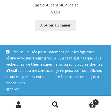
Elastic Student MCP Scaled
9,50
€
Ajouter au panier
Résine utilisée principalement pour les figurines ;
résine Anycubic Tough grey. Si il y a des figurines que vous
recherchez, de thème super héros ou sur d'autres thèmes,
n’hésitez pas à me contacter, je ne peux pas tout afficher,
ce qui est présent est une petite fraction de ce que j'ai à
© Genosha Impact 2026
disposition.
Built with WooCommerce
.
Ignorer
0
Recherche
Recherche