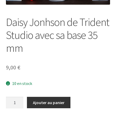
Daisy Jonhson de Trident
Studio avec sa base 35
mm
9,00
€
10 en stock
quantité
Ajouter au panier
de
Daisy