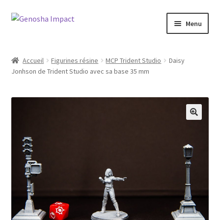
Aller
Aller
Menu
à
au
la
contenu
Accueil
navigation
Accueil
Figurines résine
MCP Trident Studio
Daisy
Jonhson de Trident Studio avec sa base 35 mm
Cart
Checkout
My account
Shop
Wishlist