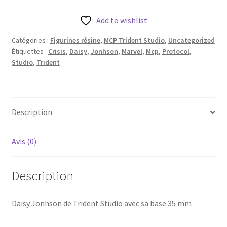
Jonhson
de
Add to wishlist
Trident
Catégories :
Figurines résine
,
MCP Trident Studio
,
Uncategorized
Studio
Étiquettes :
Crisis
,
Daisy
,
Jonhson
,
Marvel
,
Mcp
,
Protocol
,
avec
Studio
,
Trident
sa
base
35
mm
Description
Avis (0)
Description
Daisy Jonhson de Trident Studio avec sa base 35 mm