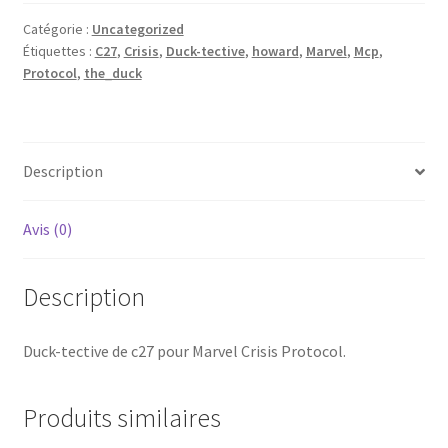
c27
Catégorie :
Uncategorized
avec
Étiquettes :
C27
,
Crisis
,
Duck-tective
,
howard
,
Marvel
,
Mcp
,
base
Protocol
,
the_duck
35mm
Description
Avis (0)
Description
Duck-tective de c27 pour Marvel Crisis Protocol.
Produits similaires