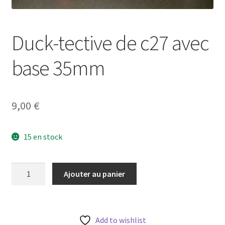
Duck-tective de c27 avec
base 35mm
9,00
€
15 en stock
quantité
Ajouter au panier
de
Duck-
tective
de
Add to wishlist