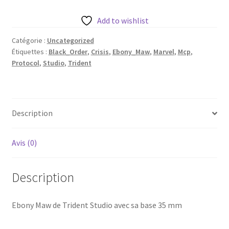
Maw
de
Add to wishlist
Trident
Catégorie :
Uncategorized
Studio
Étiquettes :
Black_Order
,
Crisis
,
Ebony_Maw
,
Marvel
,
Mcp
,
avec
Protocol
,
Studio
,
Trident
sa
base
35
mm
Description
(2
variantes)
Avis (0)
Description
Ebony Maw de Trident Studio avec sa base 35 mm