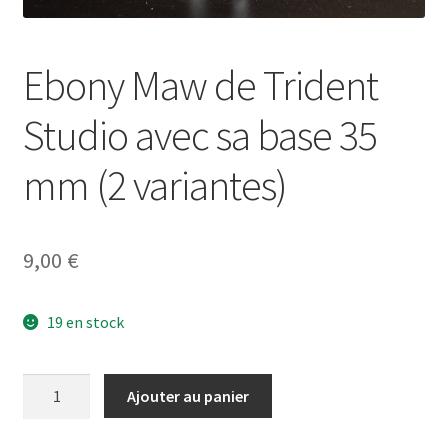
Ebony Maw de Trident
Studio avec sa base 35
mm (2 variantes)
9,00
€
19 en stock
quantité
Ajouter au panier
de
Ebony