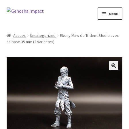
Aller
Aller
Menu
à
au
la
contenu
Accueil
navigation
Accueil
Uncategorized
Ebony Maw de Trident Studio avec
sa base 35 mm (2 variantes)
Cart
Checkout
My account
Shop
Wishlist