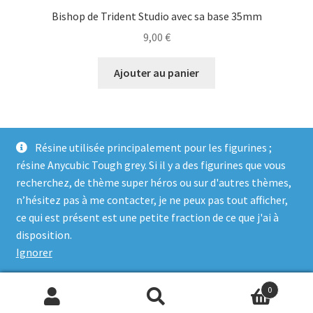
Bishop de Trident Studio avec sa base 35mm
9,00
€
Ajouter au panier
Résine utilisée principalement pour les figurines ;
résine Anycubic Tough grey. Si il y a des figurines que vous
recherchez, de thème super héros ou sur d'autres thèmes,
n’hésitez pas à me contacter, je ne peux pas tout afficher,
ce qui est présent est une petite fraction de ce que j'ai à
© Genosha Impact 2026
disposition.
Built with WooCommerce
.
Ignorer
0
Recherche
Recherche