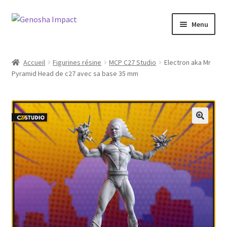
Aller
Aller
Menu
à
au
la
contenu
Accueil
navigation
Accueil
Figurines résine
MCP C27 Studio
Electron aka Mr
Pyramid Head de c27 avec sa base 35 mm
Cart
Checkout
My account
Shop
Wishlist