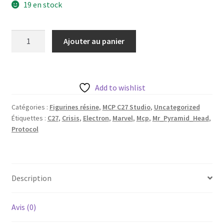
19 en stock
quantité
Ajouter au panier
de
Electron
aka
Mr
Add to wishlist
Pyramid
Catégories :
Figurines résine
,
MCP C27 Studio
,
Uncategorized
Head
Étiquettes :
C27
,
Crisis
,
Electron
,
Marvel
,
Mcp
,
Mr_Pyramid_Head
,
de
Protocol
c27
avec
sa
base
Description
35
mm
Avis (0)