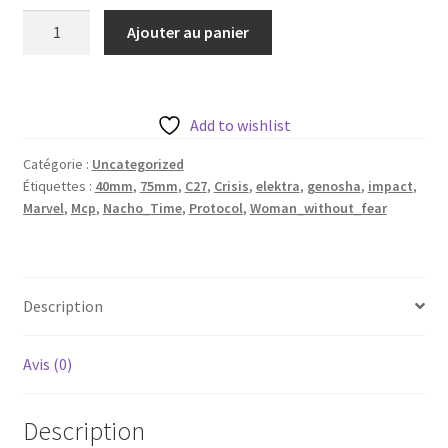
quantité
Ajouter au panier
de
Elektra
de
c27
Add to wishlist
avec
Catégorie :
Uncategorized
base
Étiquettes :
40mm
,
75mm
,
C27
,
Crisis
,
elektra
,
genosha
,
impact
,
35mm
Marvel
,
Mcp
,
Nacho_Time
,
Protocol
,
Woman_without_fear
(2
versions)
Description
Avis (0)
Description