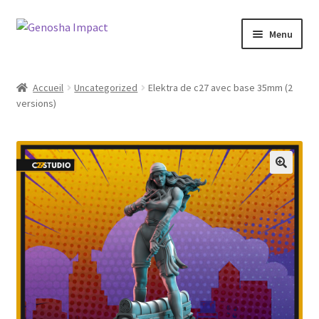
Aller
Aller
Menu
à
au
la
contenu
Accueil
navigation
Accueil
Uncategorized
Elektra de c27 avec base 35mm (2
versions)
Cart
Checkout
My account
Shop
Wishlist