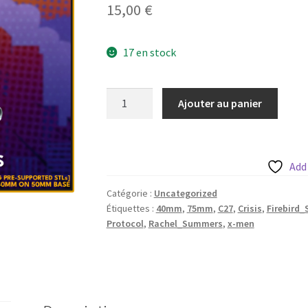
15,00
€
17 en stock
quantité
Ajouter au panier
de
Firebird
Summers
aka
Add
Rachel
Catégorie :
Uncategorized
Summers
Étiquettes :
40mm
,
75mm
,
C27
,
Crisis
,
Firebird
de
Protocol
,
Rachel_Summers
,
x-men
c27
sur
sa
base
50mm