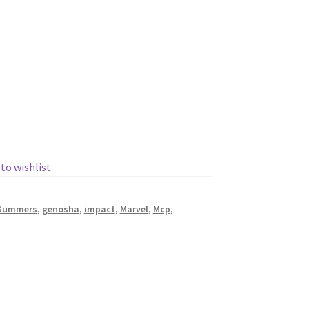
 to wishlist
_Summers
,
genosha
,
impact
,
Marvel
,
Mcp
,