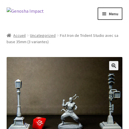
Aller
Aller
Menu
à
au
la
contenu
Accueil
navigation
Accueil
Uncategorized
Fist Iron de Trident Studio avec sa
base 35mm (3 variantes)
Cart
Checkout
My account
Shop
Wishlist