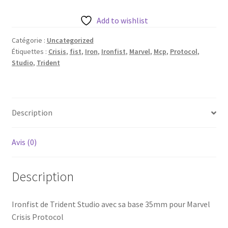
Iron
de
Add to wishlist
Trident
Catégorie :
Uncategorized
Studio
Étiquettes :
Crisis
,
fist
,
Iron
,
Ironfist
,
Marvel
,
Mcp
,
Protocol
,
avec
Studio
,
Trident
sa
base
35mm
(3
Description
variantes)
Avis (0)
Description
Ironfist de Trident Studio avec sa base 35mm pour Marvel
Crisis Protocol