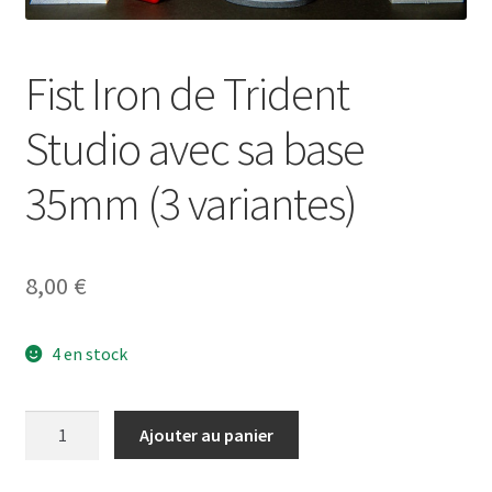
Fist Iron de Trident
Studio avec sa base
35mm (3 variantes)
8,00
€
4 en stock
quantité
Ajouter au panier
de
Fist