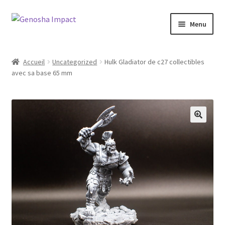
Aller
Aller
Menu
à
au
la
contenu
Accueil
navigation
Accueil
Uncategorized
Hulk Gladiator de c27 collectibles
avec sa base 65 mm
Cart
Checkout
My account
Shop
Wishlist