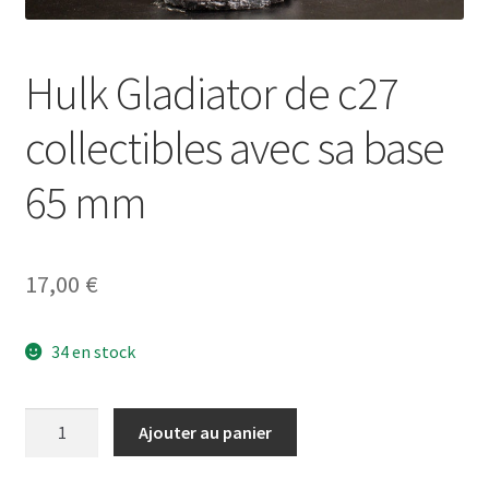
Hulk Gladiator de c27
collectibles avec sa base
65 mm
17,00
€
34 en stock
quantité
Ajouter au panier
de
Hulk