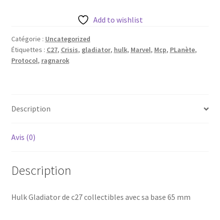
Gladiator
de
Add to wishlist
c27
Catégorie :
Uncategorized
collectibles
Étiquettes :
C27
,
Crisis
,
gladiator
,
hulk
,
Marvel
,
Mcp
,
PLanète
,
avec
Protocol
,
ragnarok
sa
base
65
mm
Description
Avis (0)
Description
Hulk Gladiator de c27 collectibles avec sa base 65 mm