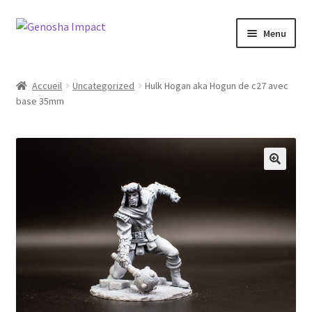
Aller
Aller
Menu
à
au
la
contenu
Accueil
navigation
Accueil
Uncategorized
Hulk Hogan aka Hogun de c27 avec
base 35mm
Cart
Checkout
My account
Shop
Wishlist