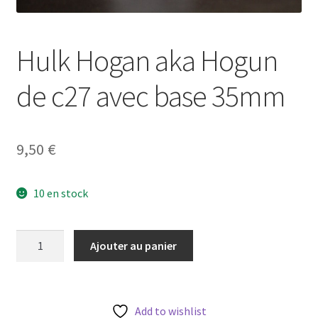
Hulk Hogan aka Hogun
de c27 avec base 35mm
9,50
€
10 en stock
quantité
Ajouter au panier
de
Hulk
Hogan
aka
Add to wishlist