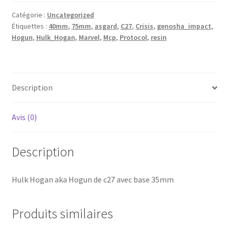
Hogun
Catégorie :
Uncategorized
de
Étiquettes :
40mm
,
75mm
,
asgard
,
C27
,
Crisis
,
genosha_impact
,
c27
Hogun
,
Hulk_Hogan
,
Marvel
,
Mcp
,
Protocol
,
resin
avec
base
35mm
Description
Avis (0)
Description
Hulk Hogan aka Hogun de c27 avec base 35mm
Produits similaires