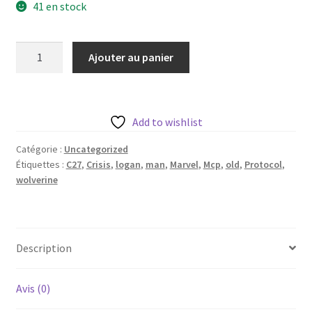
41 en stock
quantité
Ajouter au panier
de
Old
man
logan
Add to wishlist
de
Catégorie :
Uncategorized
c27
Étiquettes :
C27
,
Crisis
,
logan
,
man
,
Marvel
,
Mcp
,
old
,
Protocol
,
collectibles
wolverine
avec
sa
base
35mm
Description
Avis (0)