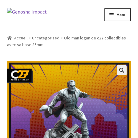
Aller
Aller
Menu
à
au
la
contenu
Accueil
navigation
Accueil
Uncategorized
Old man logan de c27 collectibles
avec sa base 35mm
Cart
Checkout
My account
Shop
Wishlist