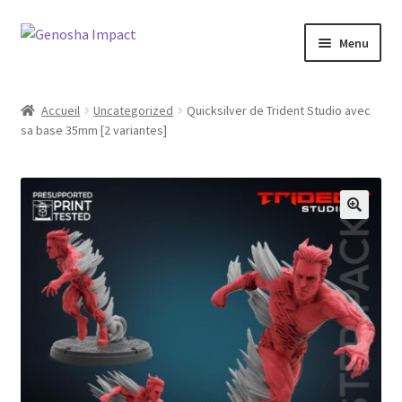
Aller
Aller
Menu
à
au
la
contenu
Accueil
navigation
Accueil
Uncategorized
Quicksilver de Trident Studio avec
sa base 35mm [2 variantes]
Cart
Checkout
My account
Shop
Wishlist