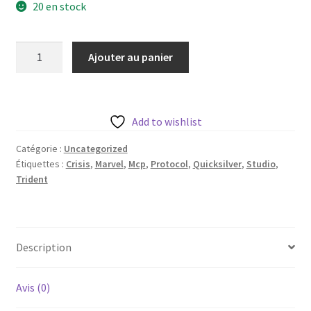
20 en stock
quantité
Ajouter au panier
de
Quicksilver
de
Trident
Add to wishlist
Studio
Catégorie :
Uncategorized
avec
Étiquettes :
Crisis
,
Marvel
,
Mcp
,
Protocol
,
Quicksilver
,
Studio
,
sa
Trident
base
35mm
[2
variantes]
Description
Avis (0)