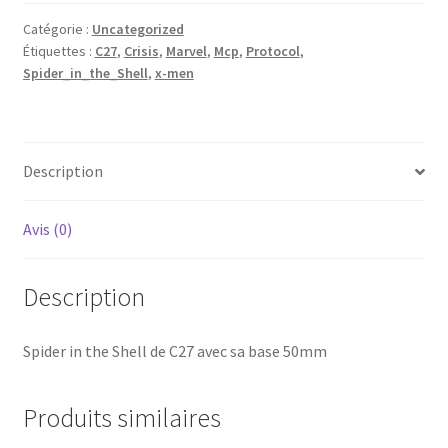
Shell
Catégorie :
Uncategorized
de
Étiquettes :
C27
,
Crisis
,
Marvel
,
Mcp
,
Protocol
,
C27
Spider_in_the_Shell
,
x-men
avec
sa
base
50mm
Description
Avis (0)
Description
Spider in the Shell de C27 avec sa base 50mm
Produits similaires