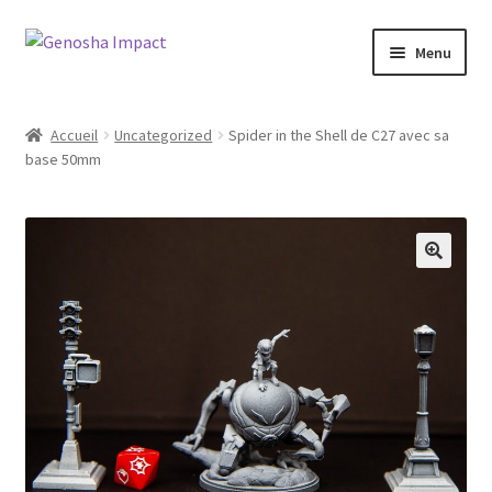
Aller
Aller
Menu
à
au
la
contenu
Accueil
navigation
Accueil
Uncategorized
Spider in the Shell de C27 avec sa
base 50mm
Cart
Checkout
My account
Shop
Wishlist