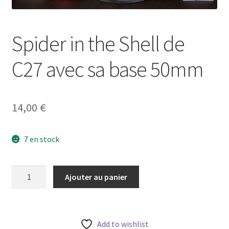
Spider in the Shell de
C27 avec sa base 50mm
14,00
€
7 en stock
quantité
Ajouter au panier
de
Spider
in
the
Add to wishlist