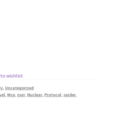
 to wishlist
ly
,
Uncategorized
vel
,
Mcp
,
noir
,
Nuclear
,
Protocol
,
spider
,