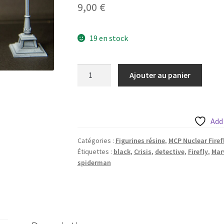
9,00
€
19 en stock
quantité
Ajouter au panier
de
Detective
Spider
de
Add
Nuclear
Catégories :
Figurines résine
,
MCP Nuclear Firef
Firefly
Étiquettes :
black
,
Crisis
,
detective
,
Firefly
,
Mar
et
spiderman
sa
base
35mm