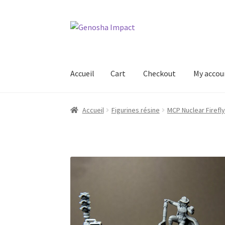
Aller
Aller
à
au
la
contenu
navigation
Accueil
Cart
Checkout
My accou
Accueil
Cart
Checkout
My account
Shop
Wishl
Accueil
Figurines résine
MCP Nuclear Firefly