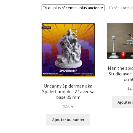
13 résultats a
Man the spid
Studio avec 
ou 
Uncanny Spiderman aka
12
Spiderbamf de c27 avec sa
base 35 mm
Ajouter 
9,50
€
Ajouter au panier