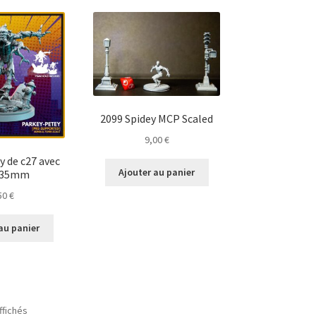
2099 Spidey MCP Scaled
9,00
€
y de c27 avec
Ajouter au panier
 35mm
50
€
au panier
Trié
ffichés