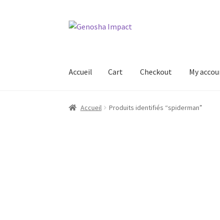
Aller
Aller
à
au
la
contenu
navigation
Accueil
Cart
Checkout
My accou
Accueil
Cart
Checkout
My account
Shop
Wishl
Accueil
Produits identifiés “spiderman”