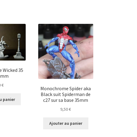
e Wicked 35
0 mm
0
€
Monochrome Spider aka
Black suit Spiderman de
u panier
c27 sur sa base 35mm
9,50
€
Ajouter au panier