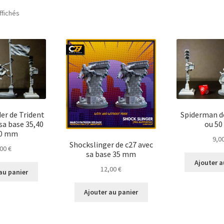
Trié
ffichés
du
plus
récent
au
plus
ancien
er de Trident
Spiderman d
sa base 35,40
ou 5
50 mm
9,0
Shockslinger de c27 avec
,00
€
sa base 35 mm
Ajouter a
12,00
€
au panier
Ajouter au panier