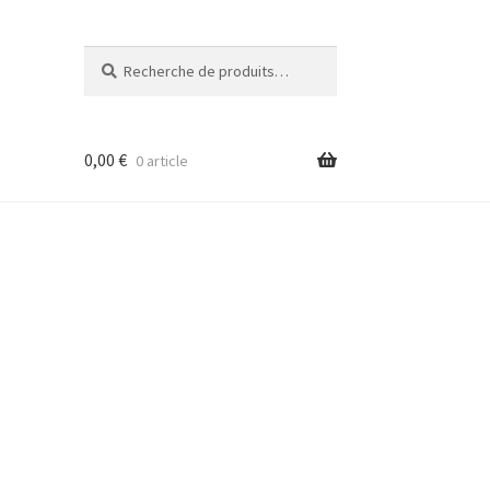
Recherche
Recherche
pour :
0,00
€
0 article