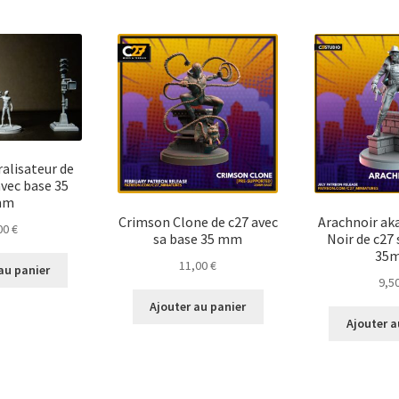
ralisateur de
vec base 35
mm
Crimson Clone de c27 avec
Arachnoir ak
00
€
sa base 35 mm
Noir de c27 
35
11,00
€
au panier
9,5
Ajouter au panier
Ajouter a