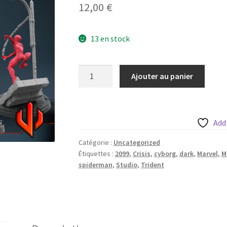
12,00
€
13 en stock
quantité
Ajouter au panier
de
Spidermen
from
spiderverse
Add
(7
Catégorie :
Uncategorized
variantes)
Étiquettes :
2099
,
Crisis
,
cyborg
,
dark
,
Marvel
,
M
de
spiderman
,
Studio
,
Trident
Trident
Studio