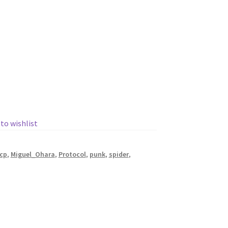
 to wishlist
cp
,
Miguel_Ohara
,
Protocol
,
punk
,
spider
,