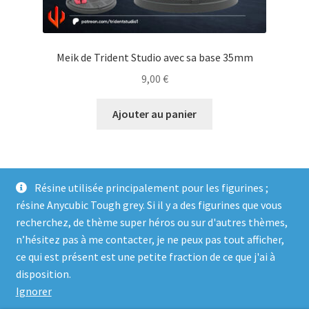
Meik de Trident Studio avec sa base 35mm
9,00
€
Ajouter au panier
Résine utilisée principalement pour les figurines ;
résine Anycubic Tough grey. Si il y a des figurines que vous
recherchez, de thème super héros ou sur d'autres thèmes,
n’hésitez pas à me contacter, je ne peux pas tout afficher,
ce qui est présent est une petite fraction de ce que j'ai à
© Genosha Impact 2026
disposition.
Built with WooCommerce
.
Ignorer