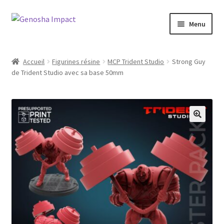
Aller
Aller
Menu
à
au
la
contenu
Accueil
navigation
Accueil
Figurines résine
MCP Trident Studio
Strong Guy
de Trident Studio avec sa base 50mm
Cart
Checkout
My account
Shop
Wishlist