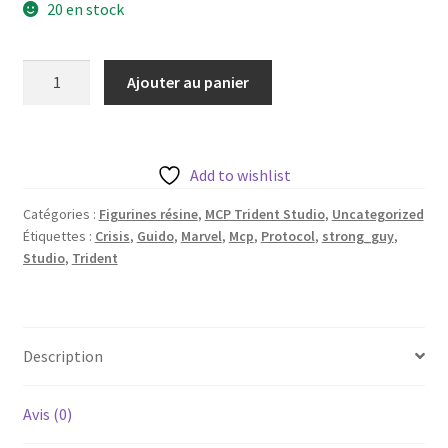
20 en stock
quantité
Ajouter au panier
de
Strong
Guy
de
Add to wishlist
Trident
Catégories :
Figurines résine
,
MCP Trident Studio
,
Uncategorized
Studio
Étiquettes :
Crisis
,
Guido
,
Marvel
,
Mcp
,
Protocol
,
strong_guy
,
avec
Studio
,
Trident
sa
base
50mm
Description
Avis (0)