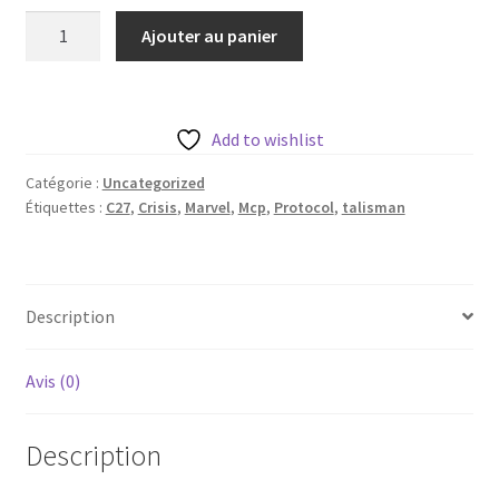
quantité
Ajouter au panier
de
Talisman
de
c27
Add to wishlist
avec
Catégorie :
Uncategorized
sa
Étiquettes :
C27
,
Crisis
,
Marvel
,
Mcp
,
Protocol
,
talisman
base
35
mm
Description
Avis (0)
Description