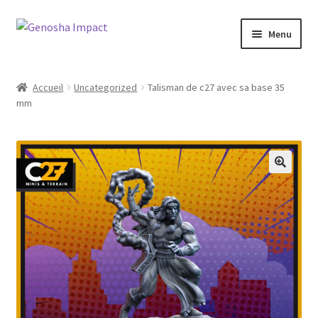
Aller
Aller
Menu
à
au
la
contenu
Accueil
navigation
Accueil
Uncategorized
Talisman de c27 avec sa base 35
mm
Cart
Checkout
My account
Shop
Wishlist