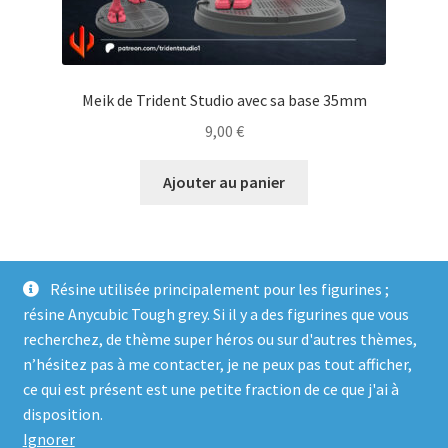
Meik de Trident Studio avec sa base 35mm
9,00
€
Ajouter au panier
Résine utilisée principalement pour les figurines ;
résine Anycubic Tough grey. Si il y a des figurines que vous
recherchez, de thème super héros ou sur d'autres thèmes,
n’hésitez pas à me contacter, je ne peux pas tout afficher,
ce qui est présent est une petite fraction de ce que j'ai à
© Genosha Impact 2026
disposition.
Built with WooCommerce
.
Ignorer