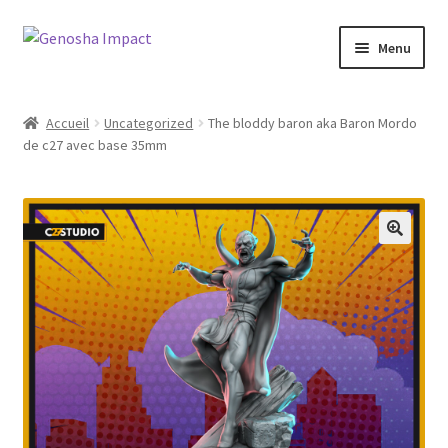
Aller
Aller
Menu
à
au
la
contenu
Accueil
navigation
Accueil
Uncategorized
The bloddy baron aka Baron Mordo
de c27 avec base 35mm
Cart
Checkout
My account
Shop
Wishlist