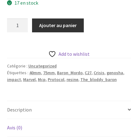
17 en stock
quantité
Ajouter au panier
de
The
bloddy
baron
Add to wishlist
aka
Catégorie :
Uncategorized
Baron
Étiquettes :
40mm
,
75mm
,
Baron_Mordo
,
C27
,
Crisis
,
genosha
,
Mordo
impact
,
Marvel
,
Mcp
,
Protocol
,
resine
,
The_bloddy_baron
de
c27
avec
base
Description
35mm
Avis (0)