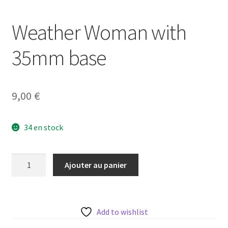
Weather Woman with
35mm base
9,00
€
34 en stock
quantité
Ajouter au panier
de
Weather
Woman
with
Add to wishlist
35mm