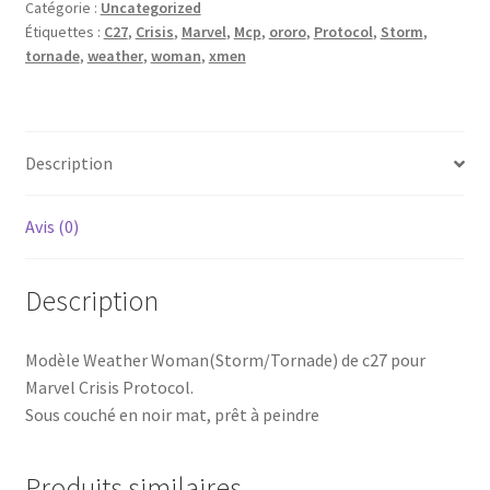
Catégorie :
Uncategorized
base
Étiquettes :
C27
,
Crisis
,
Marvel
,
Mcp
,
ororo
,
Protocol
,
Storm
,
tornade
,
weather
,
woman
,
xmen
Description
Avis (0)
Description
Modèle Weather Woman(Storm/Tornade) de c27 pour
Marvel Crisis Protocol.
Sous couché en noir mat, prêt à peindre
Produits similaires