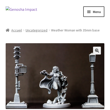
Aller
Aller
Menu
à
au
la
contenu
Accueil
navigation
Accueil
Uncategorized
Weather Woman with 35mm base
Cart
Checkout
My account
Shop
Wishlist