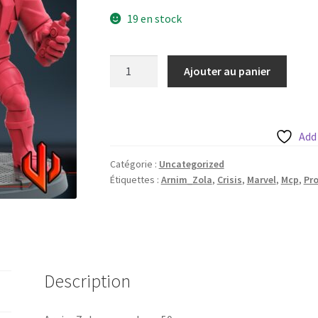
19 en stock
quantité
Ajouter au panier
de
Arnim
Zola
avec
Add
sa
Catégorie :
Uncategorized
base
Étiquettes :
Arnim_Zola
,
Crisis
,
Marvel
,
Mcp
,
Pro
50mm
Description