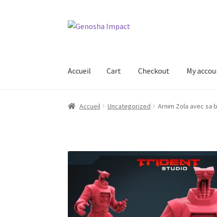
Aller
Aller
à
au
la
contenu
navigation
Accueil
Cart
Checkout
My accou
Accueil
Cart
Checkout
My account
Shop
Wishl
Accueil
Uncategorized
Arnim Zola avec sa