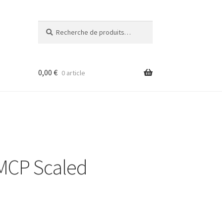
Recherche
Recherche
pour :
0,00
€
0 article
 MCP Scaled