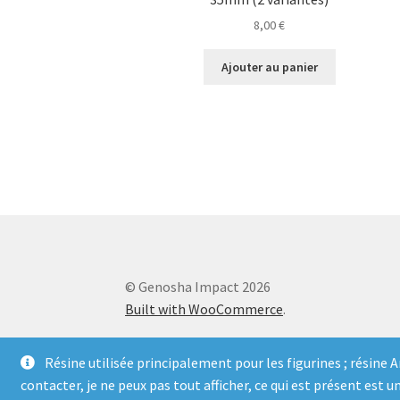
8,00
€
Ajouter au panier
© Genosha Impact 2026
Built with WooCommerce
.
Résine utilisée principalement pour les figurines ; résine 
contacter, je ne peux pas tout afficher, ce qui est présent est un