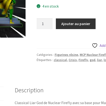
4 en stock
quantité
Ajouter au panier
de
Classical
Liar
God
Add
MCP
Catégories :
Figurines résine
,
MCP Nuclear Firef
Scaled
Étiquettes :
classical
,
Crisis
,
Firefly
,
god
,
liar
,
l
Description
Classical Liar God de Nuclear Firefly avec sa base pour Ma