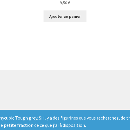
9,50
€
Ajouter au panier
Anycubic Tough grey. Si il y a des figurines que vous recherchez, d
e petite fraction de ce que j'ai à disposition.