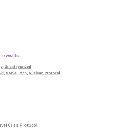
 to wishlist
ly
,
Uncategorized
oki
,
Marvel
,
Mcp
,
Nuclear
,
Protocol
rvel Crisis Protocol.