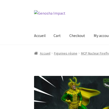
Aller
Aller
à
au
la
contenu
navigation
Accueil
Cart
Checkout
My accou
Accueil
Cart
Checkout
My account
Shop
Wishl
Accueil
Figurines résine
MCP Nuclear Firefly