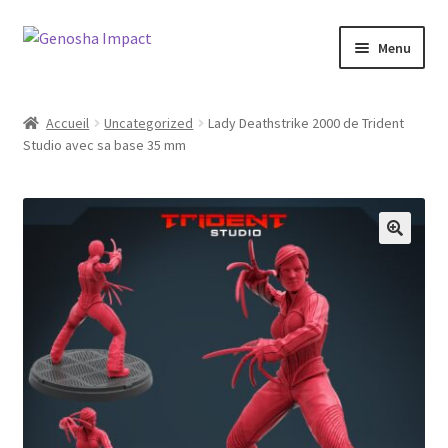
Aller
Aller
Menu
à
au
la
contenu
Accueil
navigation
Accueil
Uncategorized
Lady Deathstrike 2000 de Trident
Studio avec sa base 35 mm
Cart
Checkout
My account
Shop
Wishlist