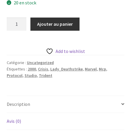
20 en stock
quantité
Ajouter au panier
de
Lady
Deathstrike
2000
Add to wishlist
de
Catégorie :
Uncategorized
Trident
Étiquettes :
2000
,
Crisis
,
Lady_Deathstrike
,
Marvel
,
Mcp
,
Studio
Protocol
,
Studio
,
Trident
avec
sa
base
35
Description
mm
Avis (0)