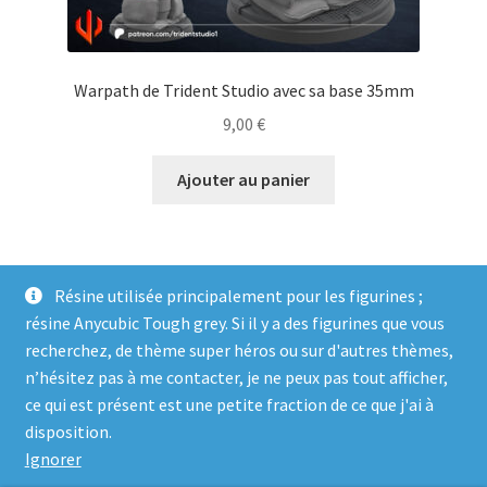
Warpath de Trident Studio avec sa base 35mm
9,00
€
Ajouter au panier
Résine utilisée principalement pour les figurines ;
résine Anycubic Tough grey. Si il y a des figurines que vous
recherchez, de thème super héros ou sur d'autres thèmes,
n’hésitez pas à me contacter, je ne peux pas tout afficher,
ce qui est présent est une petite fraction de ce que j'ai à
© Genosha Impact 2026
disposition.
Built with WooCommerce
.
Ignorer