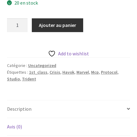
20 en stock
quantité
Ajouter au panier
de
Magneto
1st
Class
Add to wishlist
de
Catégorie :
Uncategorized
Trident
Étiquettes :
1st_class
,
Crisis
,
Havok
,
Marvel
,
Mcp
,
Protocol
,
Studio
Studio
,
Trident
avec
sa
base
35
Description
mm
(!)
Avis (0)