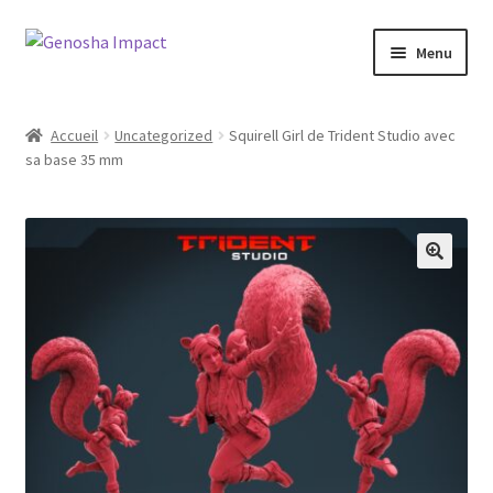
Aller
Aller
Menu
à
au
la
contenu
Accueil
navigation
Accueil
Uncategorized
Squirell Girl de Trident Studio avec
sa base 35 mm
Cart
Checkout
My account
Shop
Wishlist