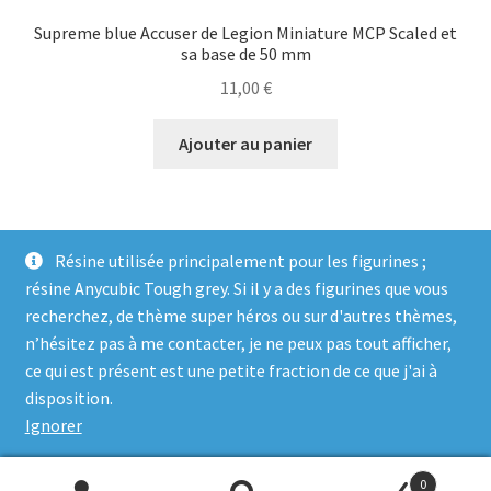
Supreme blue Accuser de Legion Miniature MCP Scaled et
sa base de 50 mm
11,00
€
Ajouter au panier
Résine utilisée principalement pour les figurines ;
résine Anycubic Tough grey. Si il y a des figurines que vous
recherchez, de thème super héros ou sur d'autres thèmes,
n’hésitez pas à me contacter, je ne peux pas tout afficher,
ce qui est présent est une petite fraction de ce que j'ai à
© Genosha Impact 2026
disposition.
Built with WooCommerce
.
Ignorer
0