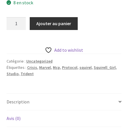
8 en stock
quantité
Ajouter au panier
de
Squirell
Girl
de
Add to wishlist
Trident
Catégorie :
Uncategorized
Studio
Étiquettes :
Crisis
,
Marvel
,
Mcp
,
Protocol
,
squirel
,
Squirell_Girl
,
avec
Studio
,
Trident
sa
base
35
mm
Description
Avis (0)