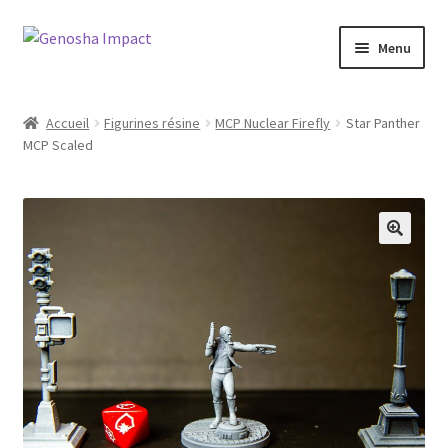
Aller
Aller
Menu
à
au
la
contenu
Accueil
navigation
Accueil
Figurines résine
MCP Nuclear Firefly
Star Panther
MCP Scaled
Cart
Checkout
My account
Shop
Wishlist