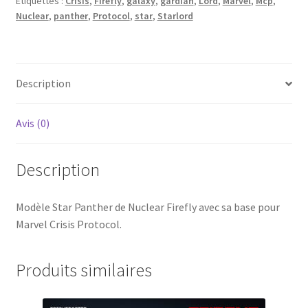
Étiquettes :
Crisis
,
Firefly
,
galaxy
,
gardian
,
Lord
,
Marvel
,
Mcp
,
Nuclear
,
panther
,
Protocol
,
star
,
Starlord
Description
Avis (0)
Description
Modèle Star Panther de Nuclear Firefly avec sa base pour
Marvel Crisis Protocol.
Produits similaires