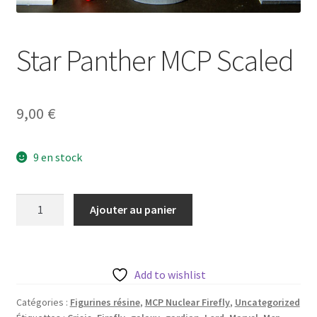
Star Panther MCP Scaled
9,00
€
9 en stock
quantité
Ajouter au panier
de
Star
Panther
MCP
Add to wishlist
Scaled
Catégories :
Figurines résine
,
MCP Nuclear Firefly
,
Uncategorized