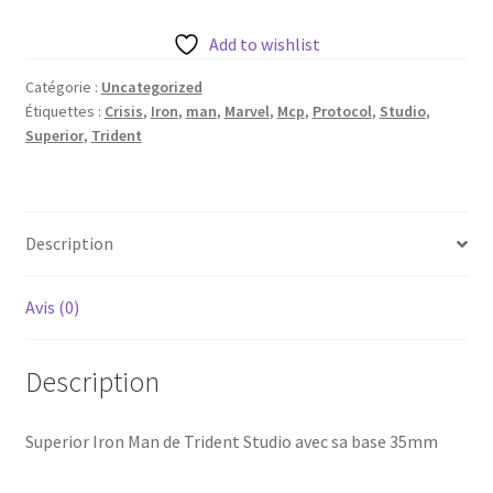
Iron
Man
Add to wishlist
de
Catégorie :
Uncategorized
Trident
Étiquettes :
Crisis
,
Iron
,
man
,
Marvel
,
Mcp
,
Protocol
,
Studio
,
Studio
Superior
,
Trident
avec
sa
base
35mm
Description
Avis (0)
Description
Superior Iron Man de Trident Studio avec sa base 35mm