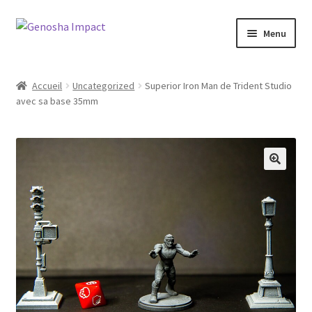
Aller
Aller
Menu
à
au
la
contenu
Accueil
navigation
Accueil
Uncategorized
Superior Iron Man de Trident Studio
avec sa base 35mm
Cart
Checkout
My account
Shop
Wishlist