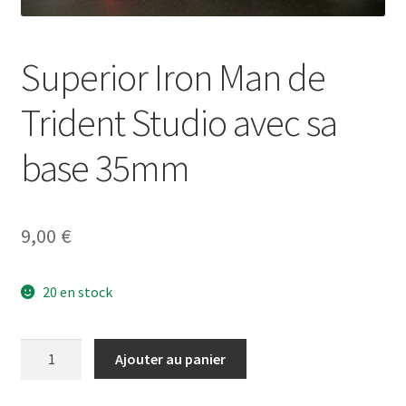
Superior Iron Man de
Trident Studio avec sa
base 35mm
9,00
€
20 en stock
quantité
Ajouter au panier
de
Superior