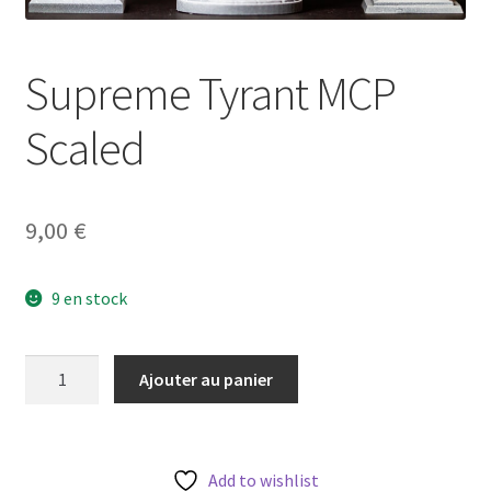
Supreme Tyrant MCP
Scaled
9,00
€
9 en stock
quantité
Ajouter au panier
de
Supreme
Tyrant
MCP
Add to wishlist