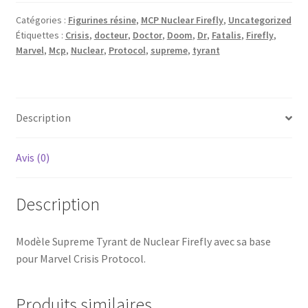
Scaled
Catégories :
Figurines résine
,
MCP Nuclear Firefly
,
Uncategorized
Étiquettes :
Crisis
,
docteur
,
Doctor
,
Doom
,
Dr
,
Fatalis
,
Firefly
,
Marvel
,
Mcp
,
Nuclear
,
Protocol
,
supreme
,
tyrant
Description
Avis (0)
Description
Modèle Supreme Tyrant de Nuclear Firefly avec sa base
pour Marvel Crisis Protocol.
Produits similaires