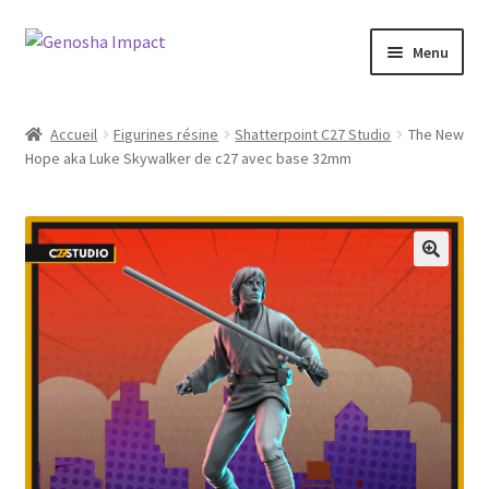
Aller
Aller
Menu
à
au
la
contenu
Accueil
navigation
Accueil
Figurines résine
Shatterpoint C27 Studio
The New
Hope aka Luke Skywalker de c27 avec base 32mm
Cart
Checkout
My account
Shop
Wishlist