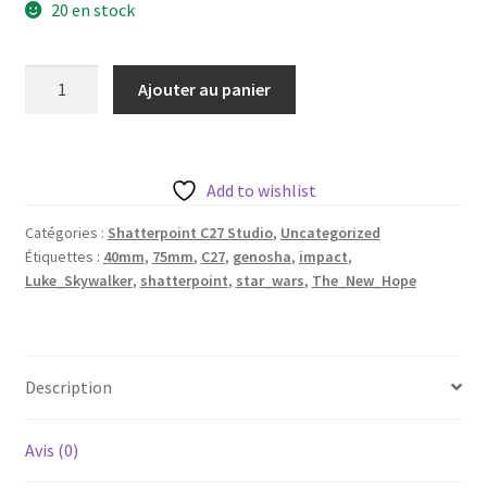
20 en stock
quantité
Ajouter au panier
de
The
New
Hope
Add to wishlist
aka
Catégories :
Shatterpoint C27 Studio
,
Uncategorized
Luke
Étiquettes :
40mm
,
75mm
,
C27
,
genosha
,
impact
,
Skywalker
Luke_Skywalker
,
shatterpoint
,
star_wars
,
The_New_Hope
de
c27
avec
base
Description
32mm
Avis (0)