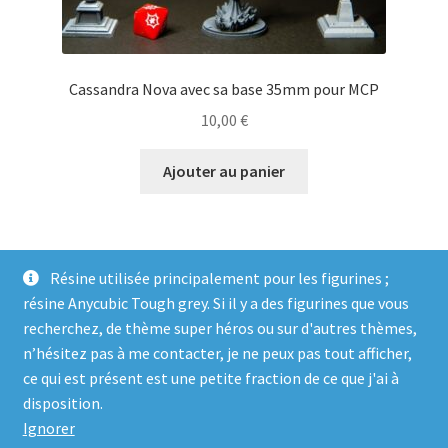
Cassandra Nova avec sa base 35mm pour MCP
10,00
€
Ajouter au panier
Résine utilisée principalement pour les figurines ;
résine Anycubic Tough grey. Si il y a des figurines que vous
recherchez, de thème super héros ou sur d'autres thèmes,
n’hésitez pas à me contacter, je ne peux pas tout afficher,
ce qui est présent est une petite fraction de ce que j'ai à
© Genosha Impact 2026
disposition.
Built with WooCommerce
.
Ignorer