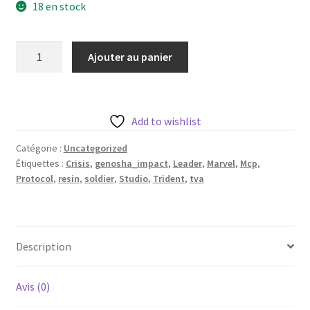
18 en stock
quantité
Ajouter au panier
de
TVA
Soldier
de
Add to wishlist
Trident
Catégorie :
Uncategorized
Studio
Étiquettes :
Crisis
,
genosha_impact
,
Leader
,
Marvel
,
Mcp
,
avec
Protocol
,
resin
,
soldier
,
Studio
,
Trident
,
tva
sa
base
35mm
(4
Description
variantes)
Avis (0)