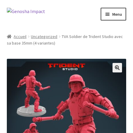
Aller
Aller
Menu
à
au
la
contenu
Accueil
navigation
Accueil
Uncategorized
TVA Soldier de Trident Studio avec
sa base 35mm (4 variantes)
Cart
Checkout
My account
Shop
Wishlist