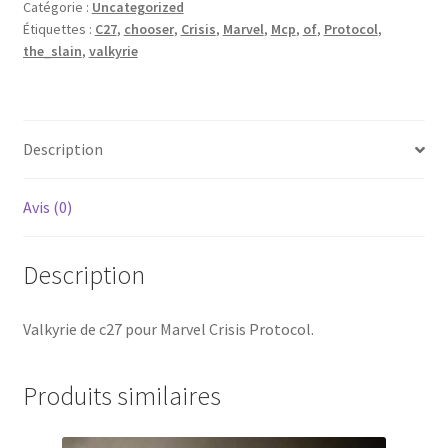
Catégorie :
Uncategorized
base
Étiquettes :
C27
,
chooser
,
Crisis
,
Marvel
,
Mcp
,
of
,
Protocol
,
35mm
the_slain
,
valkyrie
Description
Avis (0)
Description
Valkyrie de c27 pour Marvel Crisis Protocol.
Produits similaires