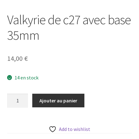
Valkyrie de c27 avec base
35mm
14,00
€
14 en stock
quantité
Ajouter au panier
de
Valkyrie
de
c27
Add to wishlist
avec