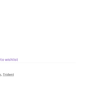
 to wishlist
o
,
Trident