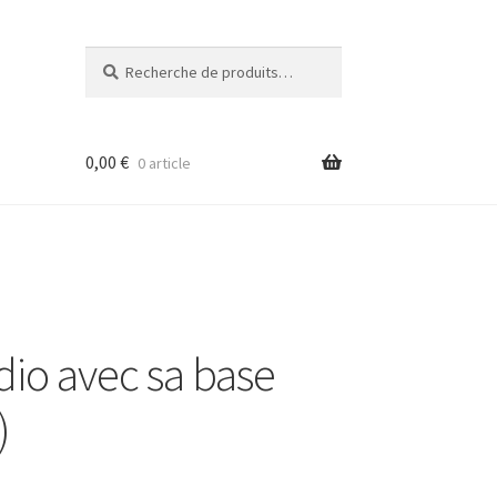
Recherche
Recherche
pour :
0,00
€
0 article
dio avec sa base
)