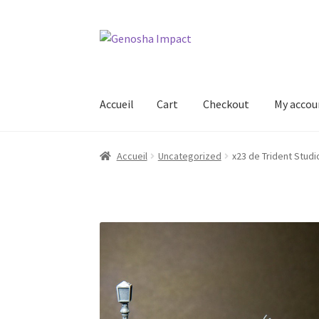
Aller
Aller
à
au
la
contenu
navigation
Accueil
Cart
Checkout
My accou
Accueil
Cart
Checkout
My account
Shop
Wishl
Accueil
Uncategorized
x23 de Trident Stud