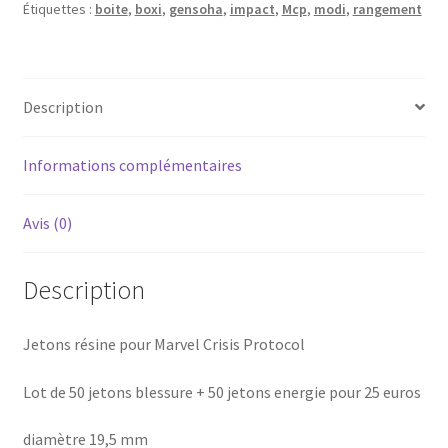
Étiquettes :
boite
,
boxi
,
gensoha
,
impact
,
Mcp
,
modi
,
rangement
Genosha
Impact
Description
Informations complémentaires
Avis (0)
Description
Jetons résine pour Marvel Crisis Protocol
Lot de 50 jetons blessure + 50 jetons energie pour 25 euros
diamètre 19,5 mm