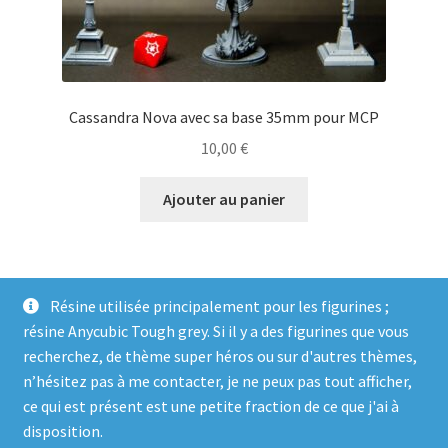
Cassandra Nova avec sa base 35mm pour MCP
10,00
€
Ajouter au panier
Résine utilisée principalement pour les figurines ;
résine Anycubic Tough grey. Si il y a des figurines que vous
recherchez, de thème super héros ou sur d'autres thèmes,
n’hésitez pas à me contacter, je ne peux pas tout afficher,
ce qui est présent est une petite fraction de ce que j'ai à
© Genosha Impact 2026
disposition.
Built with WooCommerce
.