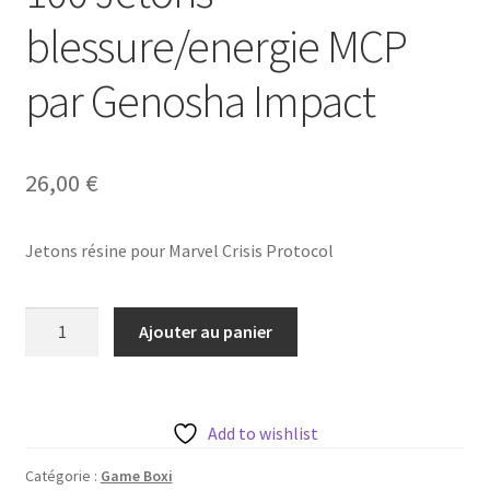
blessure/energie MCP
par Genosha Impact
26,00
€
Jetons résine pour Marvel Crisis Protocol
quantité
Ajouter au panier
de
100
Jetons
blessure/energie
Add to wishlist
MCP
Catégorie :
Game Boxi
par