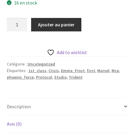
16 en stock
quantité
Ajouter au panier
de
Emma
Frost
de
Add to wishlist
Trident
Catégorie :
Uncategorized
Studio
Étiquettes :
1st_class
,
Crisis
,
Emma_Frost
,
first
,
Marvel
,
Mcp
,
avec
phoenix_force
,
Protocol
,
Studio
,
Trident
sa
base
35mm
[2
Description
variantes]
Avis (0)