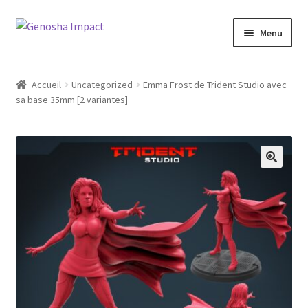
Aller
Aller
Menu
à
au
la
contenu
Accueil
navigation
Accueil
Uncategorized
Emma Frost de Trident Studio avec
sa base 35mm [2 variantes]
Cart
Checkout
My account
Shop
Wishlist