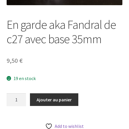
En garde aka Fandral de
c27 avec base 35mm
9,50
€
19 en stock
quantité
Ajouter au panier
de
En
garde
aka
Add to wishlist