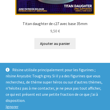
Titan daughter de c27 avec base 35mm
9,50
€
Ajouter au panier
Résine utilisée principalement pour les figurines ;
résine Anycubic Tough grey. Si il y a des figurines que vous
recherchez, de thème super héros ou sur d'autres thèmes,
n’hésitez pas à me contacter, je ne peux pas tout afficher,
ce qui est présent est une petite fraction de ce que j'ai à
© Genosha Impact 2026
disposition.
Built with WooCommerce
.
Ignorer