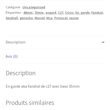
Fandral
Catégorie :
Uncategorized
de
Étiquettes :
40mm
,
75mm
,
asgard
,
C27
,
Crisis
,
En_garde
,
Fandral
,
c27
fendrall
,
genosha
,
Marvel
,
Mcp
,
Protocol
,
resine
avec
base
35mm
Description
Avis (0)
Description
En garde aka Fandral de c27 avec base 35mm
Produits similaires