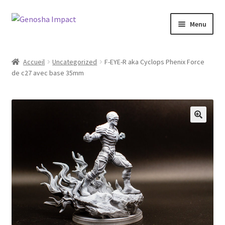
Aller
Aller
Menu
à
au
la
contenu
Accueil
navigation
Accueil
Uncategorized
F-EYE-R aka Cyclops Phenix Force
de c27 avec base 35mm
Cart
Checkout
My account
Shop
Wishlist