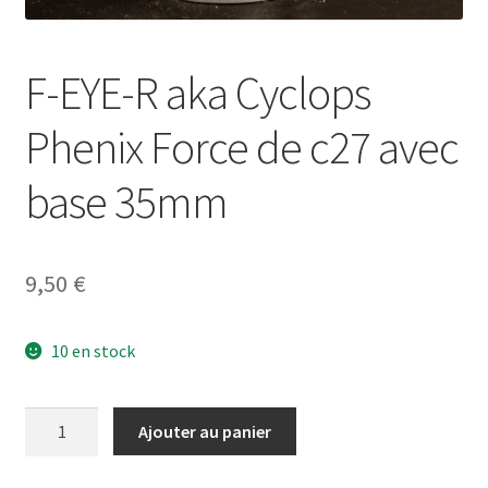
F-EYE-R aka Cyclops
Phenix Force de c27 avec
base 35mm
9,50
€
10 en stock
quantité
Ajouter au panier
de
F-