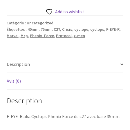
EYE-
R
Add to wishlist
aka
Catégorie :
Uncategorized
Cyclops
Étiquettes :
40mm
,
75mm
,
C27
,
Crisis
,
cyclope
,
cyclops
,
F-EYE-R
,
Phenix
Marvel
,
Mcp
,
Phenix_Force
,
Protocol
,
x-men
Force
de
c27
avec
Description
base
35mm
Avis (0)
Description
F-EYE-R aka Cyclops Phenix Force de c27 avec base 35mm